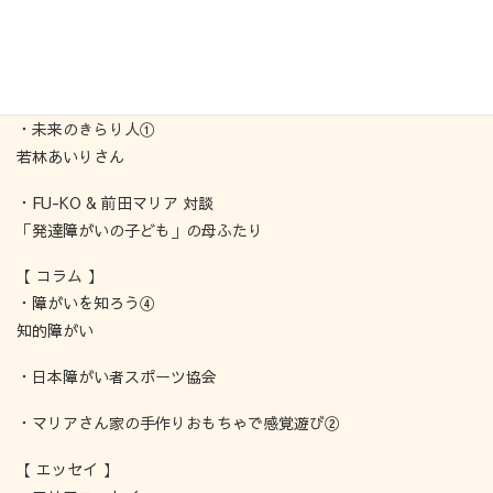
【 インタビュー 】
・きらり人④
知的障がいの就労移行支援 ジョブファーム
・未来のきらり人①
若林あいりさん
・FU-KO & 前田マリア 対談
「発達障がいの子ども」の母ふたり
【 コラム 】
・障がいを知ろう④
知的障がい
・日本障がい者スポーツ協会
・マリアさん家の手作りおもちゃで感覚遊び②
【 エッセイ 】