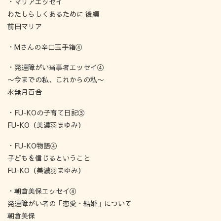
・マリアエッセイ
わたしらしくあるために 後編
前田マリア
・Mさんの辛口玉手箱④
・発達障がい当事者エッセイ④
〜今までの私、これからの私〜
水無月百合
・FU-KOの子育て日記③
FU-KO（美濃羽まゆみ）
・FU-KO物語④
子どもを信じるということ
FU-KO（美濃羽まゆみ）
・朝倉美保エッセイ④
発達障がい者の「恋愛・結婚」について
朝倉美保