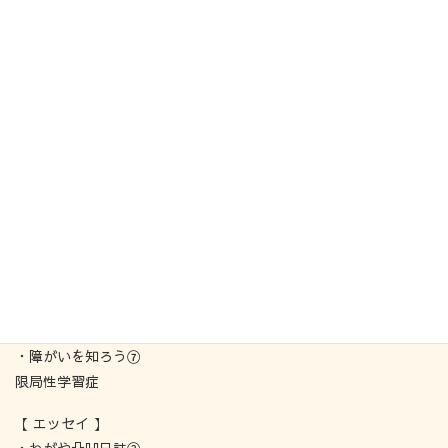
CONTENTS（全64ページ）
【 インタビュー 】
・きらり人⑦
ディスレクシアの支援の先生
特別支援教諭
神山忠さん
・未来のきらり人④
詫麿一紫さん
【 コラム 】
・障がいを知ろう⑦
限局性学習症
【 エッセイ 】
・わがや凸凹日誌③