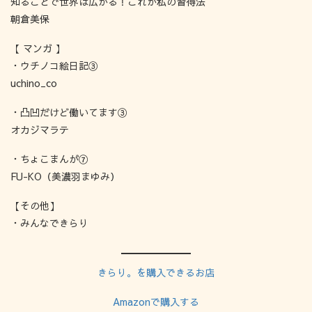
知ることで世界は広がる！これが私の習得法
朝倉美保
【 マンガ 】
・ウチノコ絵日記③
uchino_co
・凸凹だけど働いてます③
オカジマラテ
・ちょこまんが⑦
FU-KO（美濃羽まゆみ）
【その他】
・みんなできらり
きらり。を購入できるお店
Amazonで購入する