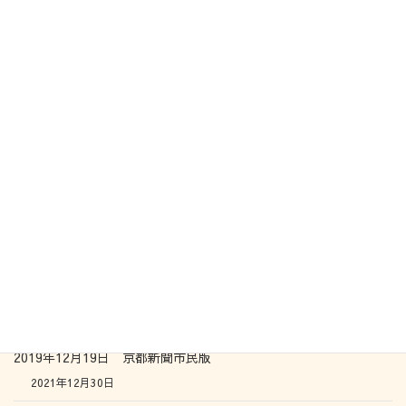
2020年12月19日 オンライン講演会
2021年12月30日
2020年8月11日 読売新聞
2021年12月30日
2020年3月29日 世界自閉症啓発デーin Hakodate オンライン凸
凹座談会
2021年12月30日
2020年2月17日 きらり会in堺
2021年12月30日
2019年12月19日 京都新聞市民版
2021年12月30日