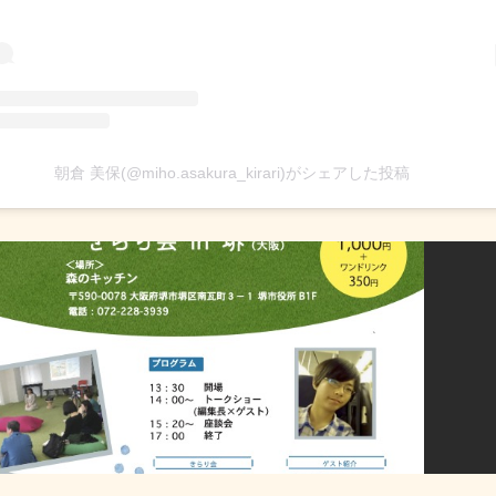
朝倉 美保(@miho.asakura_kirari)がシェアした投稿