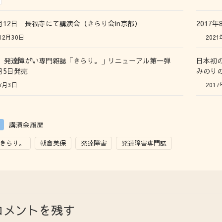
4月12日 長福寺にて講演会（きらり会in京都）
2017
12月30日
2021
】発達障がい専門雑誌「きらり。」リニューアル第一弾
日本初
7月5日発売
みのり
7月3日
2017
講演会履歴
きらり。
朝倉美保
発達障害
発達障害専門誌
コメントを残す